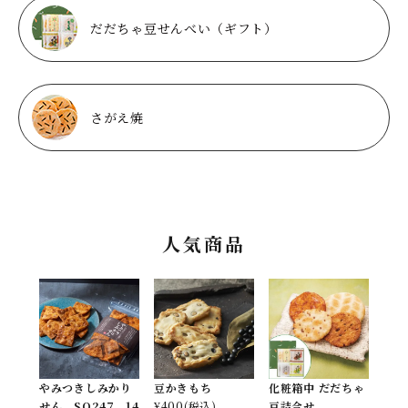
だだちゃ豆せんべい（ギフト）
さがえ焼
人気商品
やみつきしみかり
豆かきもち
化粧箱中 だだちゃ
せん SO247 14
¥
400
(税込)
豆詰合せ