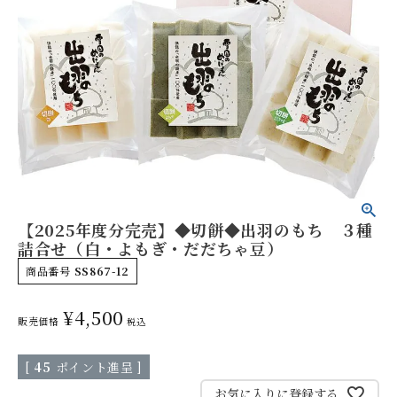
やみつきしみかりせん
人気ランキング
【2025年度分完売】◆切餅◆出羽のもち ３種
商品一覧
詰合せ（白・よもぎ・だだちゃ豆）
商品番号
SS867-12
商品一覧（味付けから選ぶ）
¥
4,500
販売価格
税込
季節の限定商品
[
45
ポイント進呈 ]
お気に入りに登録する