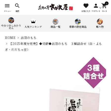
0
menu
search
favorite
person
shopping_cart
メニュー
検索
お気に入り
アカウント
カート
やみつきしみかり
人気ランキング
商品一覧
季節の限定商品
贈り物
せん
HOME
出羽のもち
【2025年度分完売】◆切餅◆出羽のもち ３種詰合せ（白・よも
ぎ・だだちゃ豆）
search
人気ワード：
やみつきしみかりせん
四季満喫便
やまがたマリアージュ
味の煎華
野菜カレー揚煎