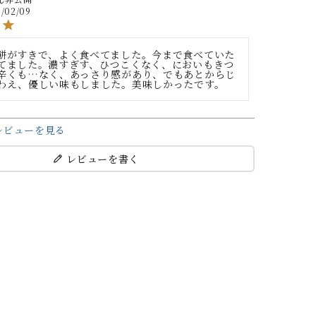
/02/09
餅がすきで、よく食べてました。今まで食べていた
てました。濃すぎす、ひつこくなく、においもきつ
辛くも…なく、あっさり感があり、でもあとからじ
わえ、優しい味もしました。美味しかったです。
レビューを見る
レビューを書く