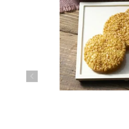
やみつきしみかりせん
四季満喫便
やまがたマリアージュ
味の煎華
野菜カレー揚煎
やみつきしみかりせん
人気ランキング
商品一覧
商品一覧（味付けから選ぶ）