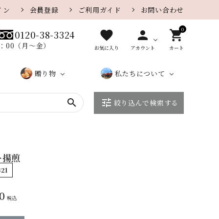
イン
会員登録
ご利用ガイド
お問い合わせ
0
favorite
person
shopping_cart
0120-38-3324
8：00（月〜金）
お気に入り
アカウント
カート
贈り物
私たちについて
search
tune
絞り込んで検索する
贈り物
カレー味
さがえ
カ
大口・
ザラメ味
店
こ
さ
一覧ペ
屋のe
タ
法人の
舗
だ
が
チーズ
胡麻
ージ
ギフト
ロ
お客様
紹
わ
え
グ
へ
介
り
屋
ー揚煎
季節の特集
季節限定おせんべい
に
321
つ
0
い
税込
て