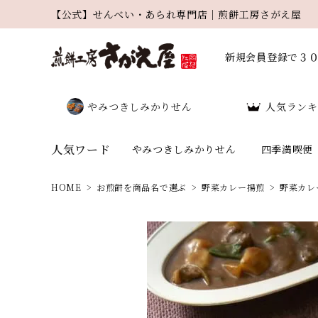
【公式】せんべい・あられ専門店｜煎餅工房さがえ屋
新規会員登録で３
やみつきしみかりせん
人気ランキ
人気ワード
やみつきしみかりせん
四季満喫便
HOME
お煎餅を商品名で選ぶ
野菜カレー揚煎
野菜カレ
search
人気ワード：