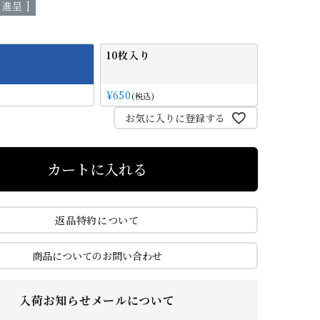
進呈 ]
ご
特
利
定
10枚入り
用
商
ガ
取
イ
引
¥
650
税込
ド
法
お気に入りに登録する
カートに入れる
返品特約について
商品についてのお問い合わせ
入荷お知らせメールについて