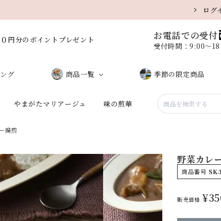
ログ
お電話での受付
００円分のポイントプレゼント
受付時間：9:00〜1
ング
商品一覧
季節の限定商品
やまがたマリアージュ
味の煎華
しお味（サラダ）
味噌味
ー揚煎
黒こしょう
醤油味
野菜カレ
うに味
ミックス
商品番号
SK
¥
35
販売価格