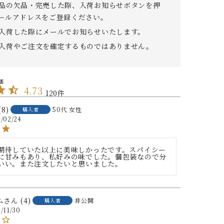
品の欠品・完売した際、入荷お知らせボタンを押
ールアドレスをご登録ください。
入荷した際にメールでお知らせいたします。
入荷やご注文を確定するものではありません。
4.73
120
8
50代
女性
購入者
/02/24
期待していた以上に美味しかったです。スパイシー
に甘みもあり、私好みの味でした。個包装なので分
いい。また注文したいと思いました。
ム
4
非公開
購入者
/11/30