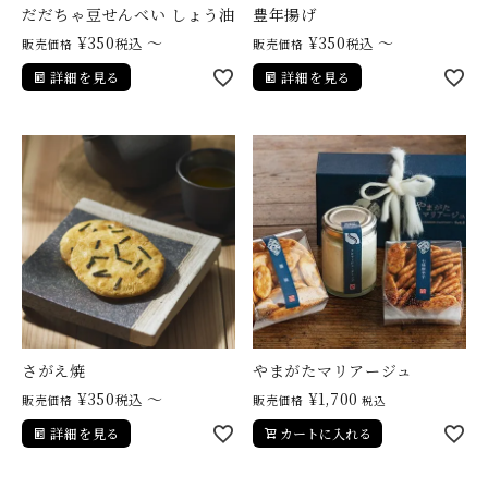
だだちゃ豆せんべい しょう油
豊年揚げ
¥
350
〜
¥
350
〜
税込
税込
販売価格
販売価格
詳細を見る
詳細を見る
さがえ焼
やまがたマリアージュ
¥
350
〜
¥
1,700
税込
販売価格
販売価格
税込
詳細を見る
カートに入れる