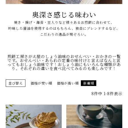
奥深さ感じる味わい
焼き・揚げ・海苔・豆入りなど様々あるお煎餅に合わせて、
吟味した醤油を使用するのはもちろん、独自にブレンドするなど、
やみつきしみかりせん
こだわりの逸品が勢ぞろい。
人気ランキング
煎餅工房さがえ屋のしょう油味のおせんべい・おかきの一覧
です。おせんべい・あられの定番の味付けと言えばなんと言
ってもおしょう油味です！おしょう油にもいろんな種類があ
り、それぞれの違いを食べ比べてみるのも楽しみです！
商品一覧
並び替え
価格が安い順
価格が高い順
新着順
8
件中
1
-
8
件表示
商品一覧（味付けから選ぶ）
季節の限定商品