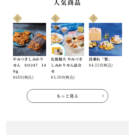
人気商品
1
2
3
やみつきしみかり
化粧箱大 やみつき
段重ね「贅」
せん SO247 14
しみかりせん詰合
¥
4,320
(税込)
0g
せ
¥
650
(税込)
¥
3,300
(税込)
もっと見る