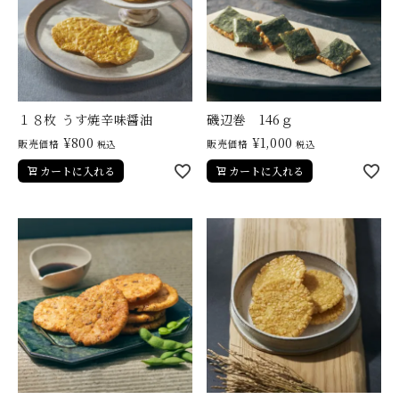
贈り物
１８枚 うす焼辛味醤油
磯辺巻 146ｇ
¥
800
¥
1,000
販売価格
販売価格
税込
税込
カートに入れる
カートに入れる
私たちについて
カタログ
店舗紹介
こだわり
さがえ屋について
ご利用ガイド
特定商取引法