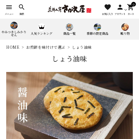
0
menu
search
favorite
person
shopping_cart
メニュー
検索
お気に入り
アカウント
カート
やみつきしみかり
人気ランキング
商品一覧
季節の限定商品
贈り物
せん
HOME
お煎餅を味付けで選ぶ
しょう油味
しょう油味
search
人気ワード：
やみつきしみかりせん
四季満喫便
やまがたマリアージュ
味の煎華
野菜カレー揚煎