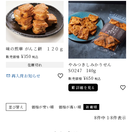
味の煎華 がんこ餅 １２０ｇ
¥
350
販売価格
税込
やみつきしみかりせん
在庫切れ
SO247 140g
再入荷お知らせ
¥
650
販売価格
税込
詳細を見る
並び替え
価格が安い順
価格が高い順
新着順
8
件中
1
-
8
件表示