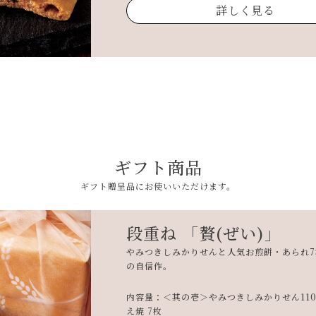
詳しく見る
ギフト商品
ギフト贈呈品にお使いいただけます。
段重ね 「贅(ぜい)」
やみつきしみかりせんと人気お煎餅・あられ
の自信作。
内容量：＜其の壱＞やみつきしみかりせん110
え焼 7枚