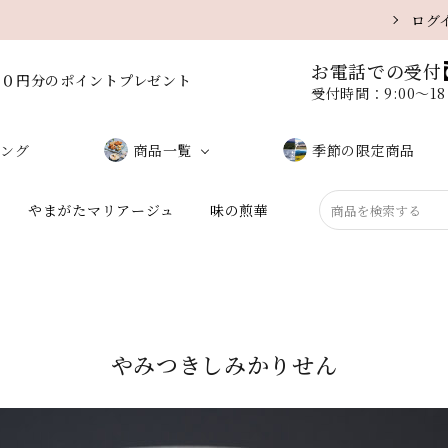
ログ
お電話での受付
００円分のポイントプレゼント
受付時間：9:00〜1
ング
商品一覧
季節の限定商品
やまがたマリアージュ
味の煎華
しお味（サラダ）
味噌味
黒こしょう
醤油味
うに味
ミックス
やみつきしみかりせん