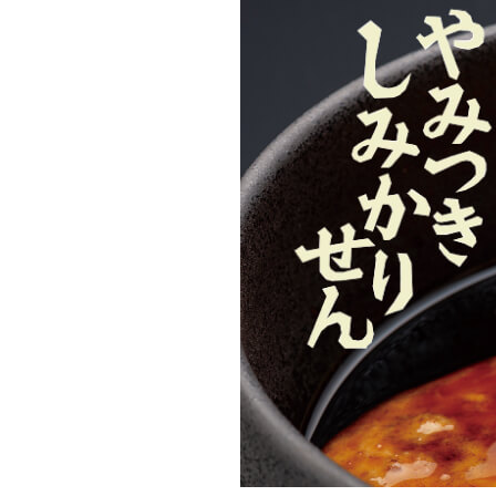
やみつきしみかりせん
四季満喫便
やまがたマリアージュ
味の煎華
野菜カレー揚煎
やみつきしみかりせん
人気ランキング
商品一覧
商品一覧（味付けから選ぶ）