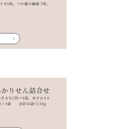
ラダ6枚、つや姫の極焼 5枚、
みかりせん詰合せ
かきもち2枚×6袋、ゆずみそ6
枚×4袋 合計16袋+234g