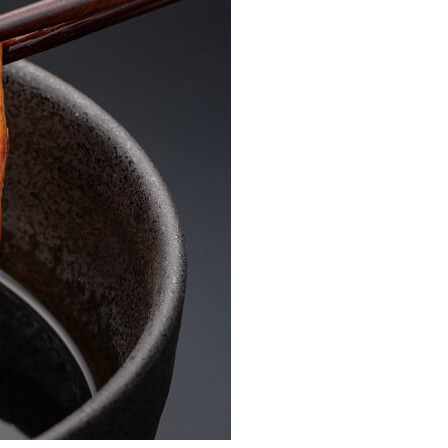
ご
特
利
定
用
商
ガ
取
イ
引
ド
法