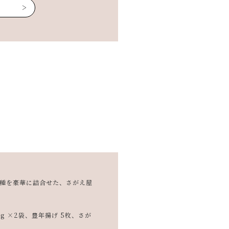
7種を豪華に詰合せた、さがえ屋
g ×2袋、豊年揚げ 5枚、さが