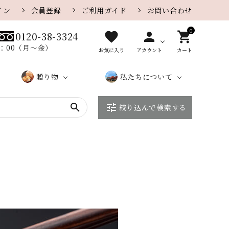
イン
会員登録
ご利用ガイド
お問い合わせ
0
favorite
person
shopping_cart
0120-38-3324
8：00（月〜金）
お気に入り
アカウント
カート
贈り物
私たちについて
search
tune
絞り込んで検索する
贈り物
カレー味
さがえ
カ
大口・
ザラメ味
店
こ
さ
一覧ペ
屋のe
タ
法人の
舗
だ
が
チーズ
胡麻
ージ
ギフト
ロ
お客様
紹
わ
え
グ
へ
介
り
屋
季節の特集
季節限定おせんべい
に
つ
い
て