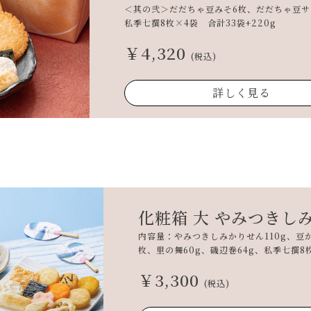
＜其の弐＞だだちゃ豆みそ6枚、だだちゃ豆サ
私季七撰8枚×4袋 合計33袋+220g
￥4,320
(税込)
詳しく見る
化粧箱 大 やみつきし
内容量：やみつきしみかりせん110g、豆
枚、里の舞60g、磯辺巻64g、私季七撰8
￥3,300
(税込)