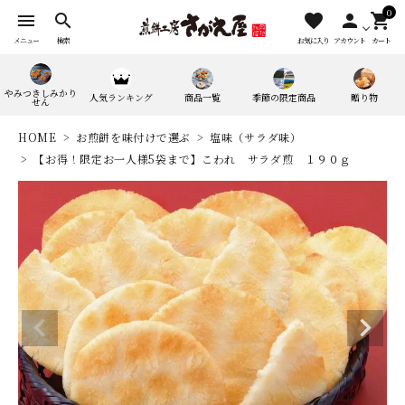
0
menu
search
favorite
person
shopping_cart
メニュー
検索
お気に入り
アカウント
カート
やみつきしみかり
人気ランキング
商品一覧
季節の限定商品
贈り物
せん
HOME
お煎餅を味付けで選ぶ
塩味（サラダ味）
【お得！限定お一人様5袋まで】こわれ サラダ煎 １９０ｇ
search
人気ワード：
やみつきしみかりせん
四季満喫便
やまがたマリアージュ
味の煎華
野菜カレー揚煎