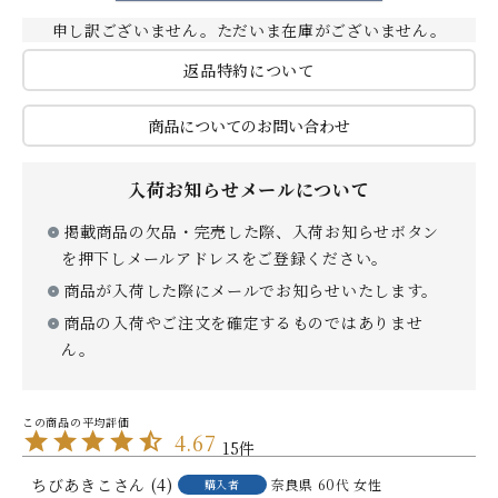
申し訳ございません。ただいま在庫がございません。
贈り物
返品特約について
商品についてのお問い合わせ
入荷お知らせメールについて
掲載商品の欠品・完売した際、入荷お知らせボタン
私たちについて
を押下しメールアドレスをご登録ください。
商品が入荷した際にメールでお知らせいたします。
カタログ
店舗紹介
商品の入荷やご注文を確定するものではありませ
ん。
こだわり
さがえ屋について
ご利用ガイド
特定商取引法
4.67
15
ちびあきこ
4
奈良県
60代
女性
購入者