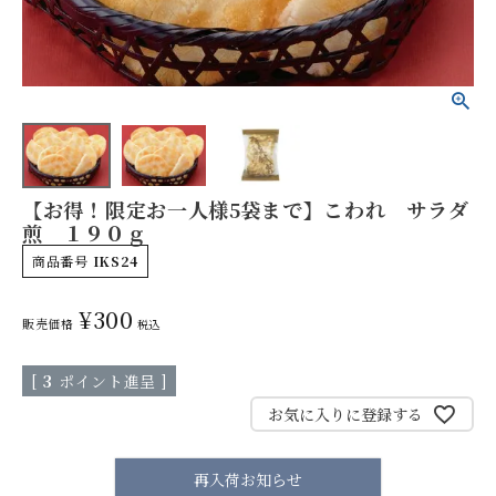
やみつきしみかりせん
【お得！限定お一人様5袋まで】こわれ サラダ
人気ランキング
煎 １９０ｇ
商品番号
IKS24
商品一覧
¥
300
販売価格
税込
商品一覧（味付けから選ぶ）
[
3
ポイント進呈 ]
お気に入りに登録する
季節の限定商品
再入荷お知らせ