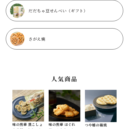
だだちゃ豆せんべい（ギフト）
さがえ焼
人気商品
味の煎華 黒こしょ
味の煎華 ほぐれ
つや姫の極焼