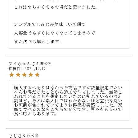
これはめちゃくちゃお得だと思いました。

シンプルでしみじみ美味しい煎餅で

大容量でもすぐになくなってしまうので

また次回も購入します！
アイちゃん
非公開
投稿日
2024/12/17
購入するつもりはなかった商品ですが数量限定でたい
へんお得だったことから追加で注文しました。当然こ
われていることを想定していたのに割れているのは3
割ほど。あとは素人目ではわからないほど立派な丸い
お煎餅が含まれていてよりお得感を実感しました。家
庭で食べるのならこちらで充分です。厚みもあるので
食べ応えもあります。
じじ
非公開