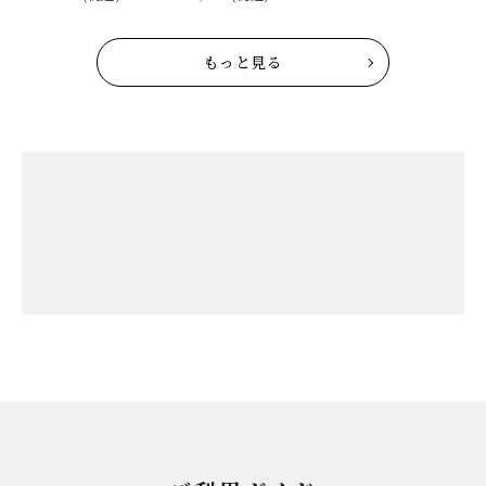
贈り物
もっと見る
私たちについて
カタログ
店舗紹介
こだわり
さがえ屋について
ご利用ガイド
特定商取引法