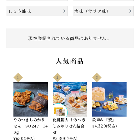
しょう油味
塩味（サラダ味）
やみつきしみかりせん
現在登録されている商品はありません。
人気商品
人気ランキング
1
2
3
商品一覧
商品一覧（味付けから選ぶ）
やみつきしみかり
化粧箱大 やみつき
段重ね「贅」
せん SO247 14
しみかりせん詰合
¥
4,320
(税込)
季節の限定商品
0g
せ
¥
650
(税込)
¥
3,300
(税込)