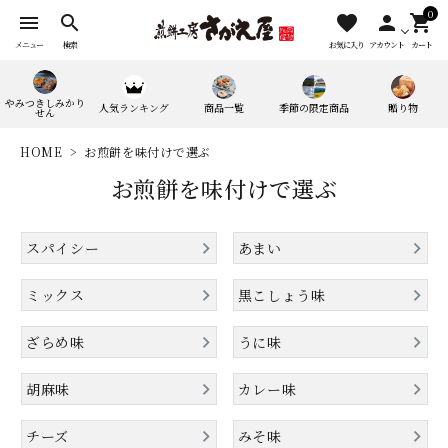
0
menu
search
favorite
person
shopping_cart
メニュー
検索
お気に入り
アカウント
カート
やみつきしみかり
人気ランキング
商品一覧
季節の限定商品
贈り物
せん
HOME
お煎餅を味付けで選ぶ
お煎餅を味付けで選ぶ
スパイシー
あまい
search
ミックス
黒こしょう味
ざらめ味
うに味
人気ワード：
やみつきしみかりせん
四季満喫便
胡麻味
カレー味
やまがたマリアージュ
チーズ
みそ味
味の煎華
野菜カレー揚煎