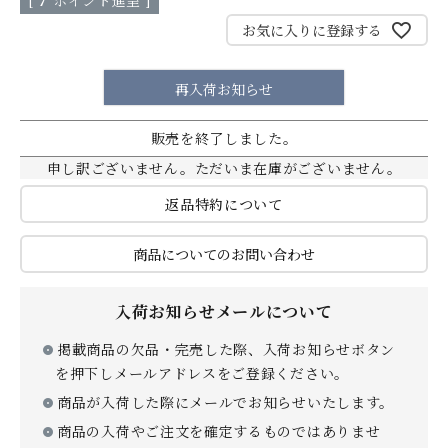
[
7
ポイント進呈 ]
お気に入りに登録する
贈り物
再入荷お知らせ
販売を終了しました。
申し訳ございません。ただいま在庫がございません。
返品特約について
私たちについて
商品についてのお問い合わせ
カタログ
店舗紹介
入荷お知らせメールについて
こだわり
さがえ屋について
掲載商品の欠品・完売した際、入荷お知らせボタン
ご利用ガイド
特定商取引法
を押下しメールアドレスをご登録ください。
商品が入荷した際にメールでお知らせいたします。
商品の入荷やご注文を確定するものではありませ