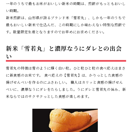
一年のうちで最もお米がおいしい新米の時期は、煎餅がもっともおいし
い時期。
新米煎餅は、山形県が誇るブランド米「雪若丸」、しかも一年のうちで
最もおいしい新米で仕込んだ、この時期にしか味わえない特別な煎餅で
す。数量限定生産となりますのでお早めにお求めください。
新米「雪若丸」と濃厚なうにダレとの出会
い
雪若丸の特徴は雪のように輝く白い粒。ひと粒ひと粒の食べ応えはまさ
に新食感のお米です。 食べ応えの【雪若丸】は、かりっとした食感の
揚げせんべいを作るのにふさわしい。 職人はカリッと食感の揚げせん
べいに、濃厚なうにダレをたらしました。うにダレと雪若丸の旨み、新
米ならではのサクサクっとした食感が楽しめます。