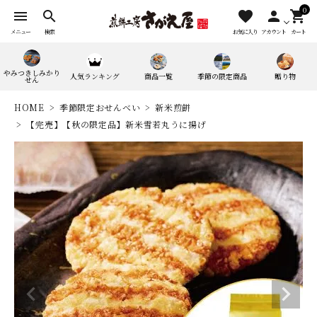
0
menu
search
favorite
person
shopping_cart
メニュー
検索
お気に入り
アカウント
カート
やみつきしみかり
人気ランキング
商品一覧
季節の限定商品
贈り物
せん
HOME
季節限定おせんべい
新米煎餅
【完売】【秋の限定品】新米雪若丸うに揚げ
search
人気ワード：
やみつきしみかりせん
四季満喫便
やまがたマリアージュ
味の煎華
野菜カレー揚煎