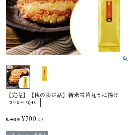
やみつきしみかりせん
人気ランキング
商品一覧
【完売】【秋の限定品】新米雪若丸うに揚げ
商品一覧（味付けから選ぶ）
商品番号
SQ484
¥
700
販売価格
税込
季節の限定商品