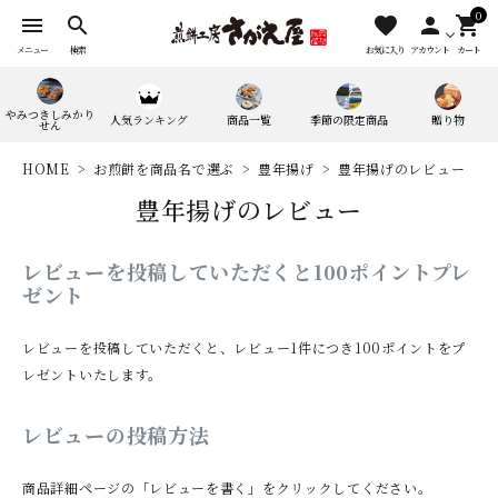
0
menu
search
favorite
person
shopping_cart
メニュー
検索
お気に入り
アカウント
カート
やみつきしみかり
人気ランキング
商品一覧
季節の限定商品
贈り物
せん
HOME
お煎餅を商品名で選ぶ
豊年揚げ
豊年揚げのレビュー
豊年揚げのレビュー
レビューを投稿していただくと100ポイントプレ
ゼント
search
レビューを投稿していただくと、レビュー1件につき100ポイントをプ
レゼントいたします。
人気ワード：
やみつきしみかりせん
四季満喫便
レビューの投稿方法
やまがたマリアージュ
商品詳細ページの「レビューを書く」をクリックしてください。
味の煎華
野菜カレー揚煎