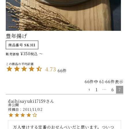
贈り物
豊年揚げ
商品番号
SK311
¥
350
〜
税込
販売価格
私たちについて
4.73
66
66
件中
61
-
66
件表示
カタログ
店舗紹介
1
…
6
7
こだわり
さがえ屋について
daihisayuki17159
ご利用ガイド
特定商取引法
非公開
投稿日
2011/11/02
万人受けする定番のおせんべいだと思います。ついつ