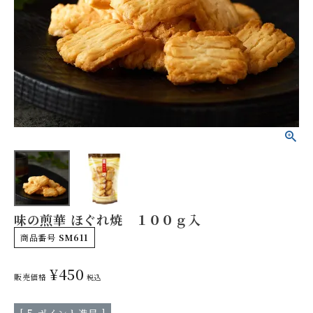
やみつきしみかりせん
人気ランキング
商品一覧
味の煎華 ほぐれ焼 １００ｇ入
商品一覧（味付けから選ぶ）
商品番号
SM611
¥
450
販売価格
税込
季節の限定商品