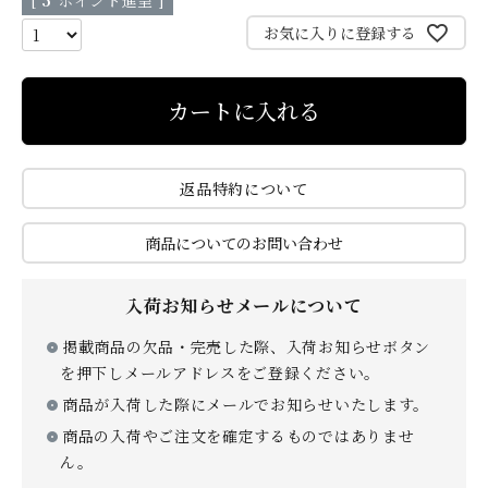
[
5
ポイント進呈 ]
お気に入りに登録する
贈り物
カートに入れる
返品特約について
商品についてのお問い合わせ
私たちについて
入荷お知らせメールについて
カタログ
店舗紹介
こだわり
さがえ屋について
掲載商品の欠品・完売した際、入荷お知らせボタン
を押下しメールアドレスをご登録ください。
ご利用ガイド
特定商取引法
商品が入荷した際にメールでお知らせいたします。
商品の入荷やご注文を確定するものではありませ
ん。