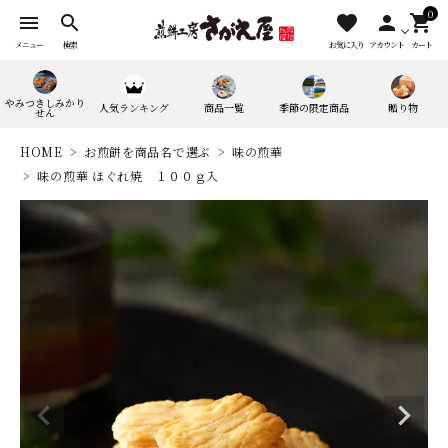
0
menu
search
favorite
person
shopping_cart
メニュー
検索
お気に入り
アカウント
カート
やみつきしみかり
人気ランキング
商品一覧
季節の限定商品
贈り物
せん
HOME
お煎餅を商品名で選ぶ
味の煎華
味の煎華 ほぐれ焼 １００ｇ入
search
人気ワード：
やみつきしみかりせん
四季満喫便
やまがたマリアージュ
味の煎華
野菜カレー揚煎