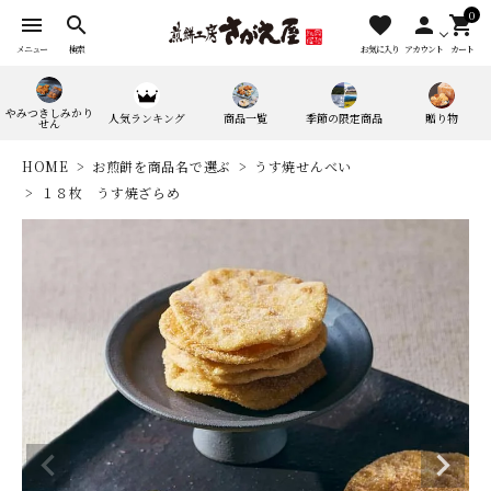
0
menu
search
favorite
person
shopping_cart
メニュー
検索
お気に入り
アカウント
カート
やみつきしみかり
人気ランキング
商品一覧
季節の限定商品
贈り物
せん
HOME
お煎餅を商品名で選ぶ
うす焼せんべい
１８枚 うす焼ざらめ
search
人気ワード：
やみつきしみかりせん
四季満喫便
やまがたマリアージュ
味の煎華
野菜カレー揚煎