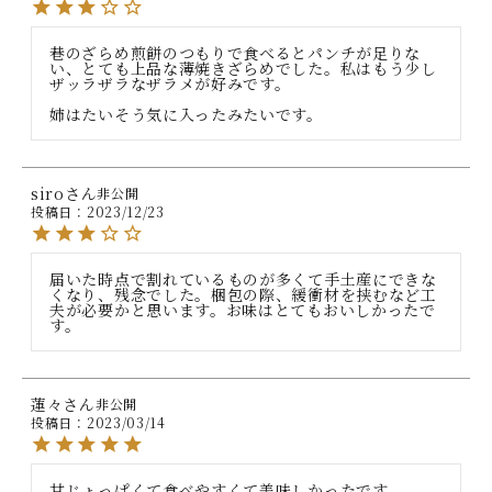
巷のざらめ煎餅のつもりで食べるとパンチが足りな
い、とても上品な薄焼きざらめでした。私はもう少し
ザッラザラなザラメが好みです。

姉はたいそう気に入ったみたいです。
siro
非公開
投稿日
2023/12/23
届いた時点で割れているものが多くて手土産にできな
くなり、残念でした。梱包の際、緩衝材を挟むなど工
夫が必要かと思います。お味はとてもおいしかったで
す。
蓮々
非公開
投稿日
2023/03/14
甘じょっぱくて食べやすくて美味しかったです。