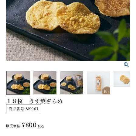
やみつきしみかりせん
人気ランキング
商品一覧
１８枚 うす焼ざらめ
商品一覧（味付けから選ぶ）
商品番号
SK901
¥
800
季節の限定商品
販売価格
税込