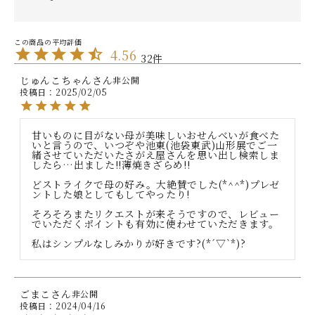
4.56
32
じゅんこちゃん
非公開
投稿日
2025/02/05
甘いものに目がない母が美味しいおせんべいが食べた
いと言うので、いつぞや池東(池袋東武)山形展でご一
緒させていただいたさがえ屋さんを思い出し検索しま
したら…出ました!!薄焼きざらめ!!

どストライクで母の好み。大絶賛でした(*^^*)プレゼ
ントした娘としてもしてやったり!

そろそろまたリクエストが来そうですので、レビュー
でいただくポイントも有効に使わせていただきます。

私はシンプルなしみかりが好きです?(*´▽`*)?
ごまこ
非公開
投稿日
2024/04/16