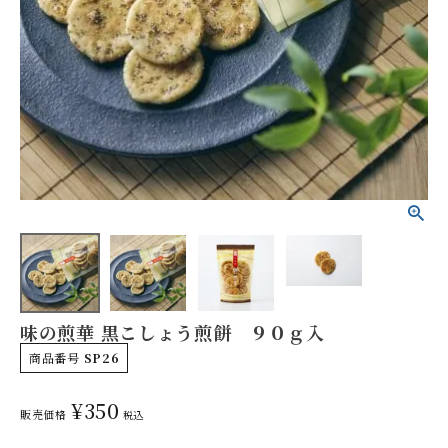
やみつきしみかりせん
人気ランキング
商品一覧
味の煎華 黒こしょう煎餅 ９０ｇ入
商品一覧（味付けから選ぶ）
商品番号
SP26
¥
350
季節の限定商品
販売価格
税込