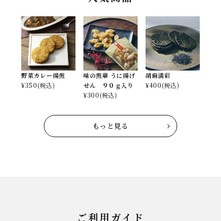
野菜カレー揚煎
味の煎華 うに揚げ
胡麻満彩
¥
350
(税込)
せん ９０ｇ入り
¥
400
(税込)
¥
300
(税込)
もっと見る
ご利用ガイド