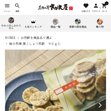
0
menu
search
favorite
person
shopping_cart
メニュー
検索
お気に入り
アカウント
カート
やみつきしみかり
人気ランキング
商品一覧
季節の限定商品
贈り物
せん
HOME
お煎餅を商品名で選ぶ
味の煎華 黒こしょう煎餅 ９０ｇ入
search
人気ワード：
やみつきしみかりせん
四季満喫便
やまがたマリアージュ
味の煎華
野菜カレー揚煎