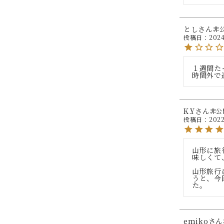
とし
非
投稿日
2024
１週間た
時間外で
K.Y
非公
投稿日
2022
山形に旅
味しくて
山形旅行
うと、今
た。
emiko