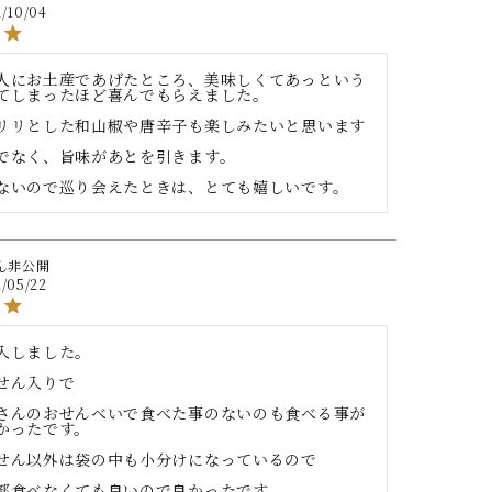
/10/04
人にお土産であげたところ、美味しくてあっという
てしまったほど喜んでもらえました。

リリとした和山椒や唐辛子も楽しみたいと思います

でなく、旨味があとを引きます。

ないので巡り会えたときは、とても嬉しいです。
非公開
/05/22
入しました。

せん入りで

さんのおせんべいで食べた事のないのも食べる事が
かったです。

せん以外は袋の中も小分けになっているので

部食べなくても良いので良かったです。
