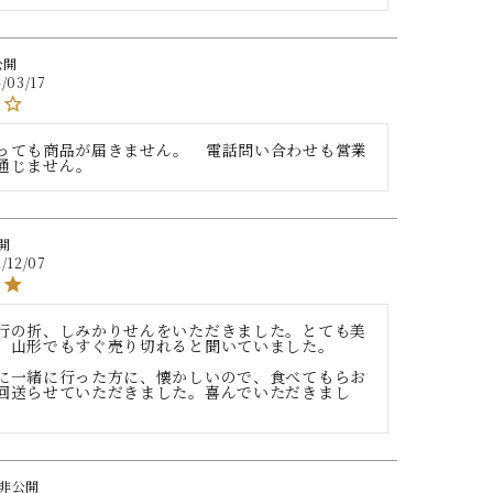
公開
/03/17
っても商品が届きません。　電話問い合わせも営業
通じません。
開
/12/07
行の折、しみかりせんをいただきました。とても美
、山形でもすぐ売り切れると聞いていました。

に一緒に行った方に、懐かしいので、食べてもらお
回送らせていただきました。喜んでいただきまし
非公開