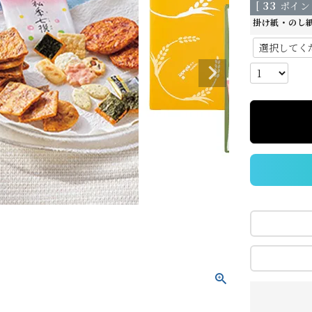
[
33
ポイン
掛け紙・のし