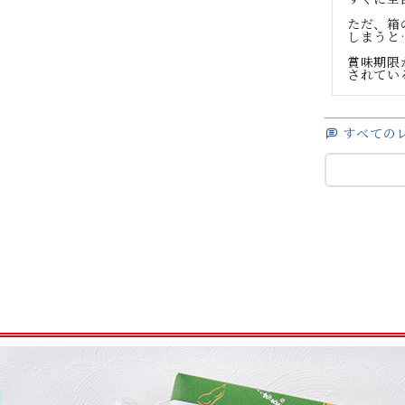
ただ、箱
しまうと…
賞味期限
されてい
すべての