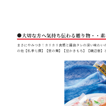
●大切な方へ気持ち伝わる贈り物・・素
まさにやみつき！カリカリ食感と醤油タレの深い味わい
の他【私季七撰】【里の舞】【豆かきもち】【磯辺巻】