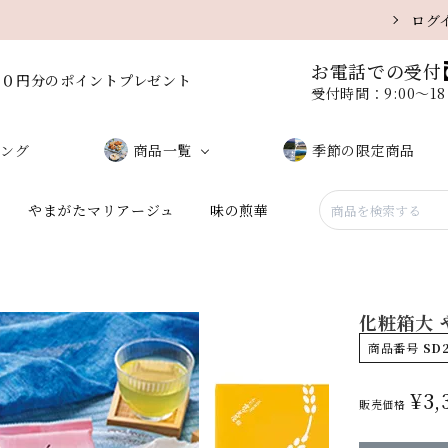
ログ
お電話での受付
００円分のポイントプレゼント
受付時間：9:00〜1
ング
商品一覧
季節の限定商品
やまがたマリアージュ
味の煎華
しお味（サラダ）
味噌味
黒こしょう
醤油味
化粧箱大
うに味
ミックス
商品番号
SD
¥
3,
販売価格