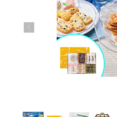
やみつきしみかりせん
四季満喫便
やまがたマリアージュ
味の煎華
野菜カレー揚煎
やみつきしみかりせん
人気ランキング
商品一覧
商品一覧（味付けから選ぶ）