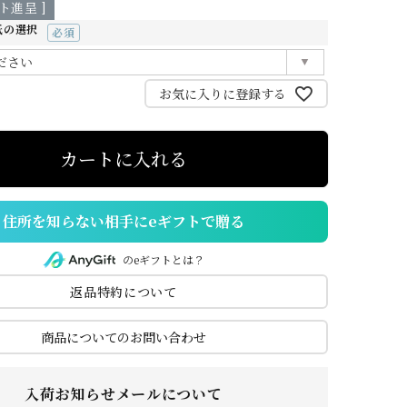
ト進呈 ]
ご
特
紙の選択
利
定
(必
須)
用
商
お気に入りに登録する
ガ
取
イ
引
ド
法
カートに入れる
住所を知らない相手にeギフトで贈る
のeギフトとは？
返品特約について
商品についてのお問い合わせ
入荷お知らせメールについて