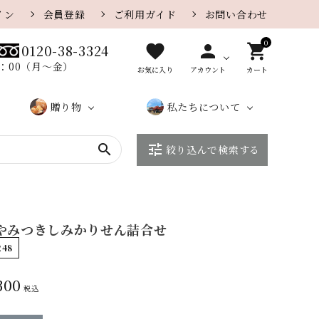
イン
会員登録
ご利用ガイド
お問い合わせ
0
favorite
person
shopping_cart
0120-38-3324
8：00（月〜金）
お気に入り
アカウント
カート
贈り物
私たちについて
search
tune
絞り込んで検索する
贈り物
カレー味
さがえ
カ
大口・
ザラメ味
店
こ
さ
一覧ペ
屋のe
タ
法人の
舗
だ
が
チーズ
胡麻
ージ
ギフト
ロ
お客様
紹
わ
え
グ
へ
介
り
屋
 やみつきしみかりせん詰合せ
季節の特集
季節限定おせんべい
に
248
つ
300
い
税込
て