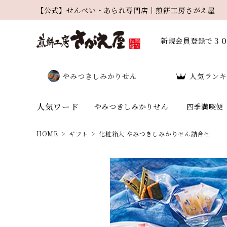
【公式】せんべい・あられ専門店｜煎餅工房さがえ屋
新規会員登録で３
やみつきしみかりせん
人気ランキ
人気ワード
やみつきしみかりせん
四季満喫便
HOME
ギフト
化粧箱大 やみつきしみかりせん詰合せ
search
人気ワード：