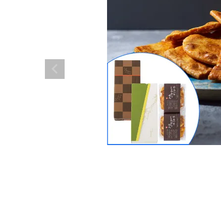
やみつきしみかりせん
四季満喫便
やまがたマリアージュ
味の煎華
野菜カレー揚煎
やみつきしみかりせん
人気ランキング
商品一覧
商品一覧（味付けから選ぶ）