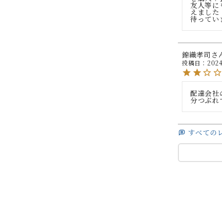
友人等に
えました
待ってい
錦織孝司
投稿日
2024
配達会社
分つぶれ
すべての