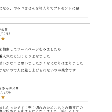
になる、やみつきせんを箱入りでプレゼントに最
非公開
/02/13
を検索してホームページをみましたら

番人気だと知りとりよせました

甘いかな？と思いましたがくせになりはまりました

はないので人に差し上げられないのが残念です
き
非公開
/02/06
味しかったです！売り切れのためこちらの贈答用の
食べ始めたら止まらなくなりました（笑）そして、