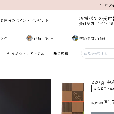
ログ
お電話での受付
００円分のポイントプレゼント
受付時間：9:00〜1
ング
商品一覧
季節の限定商品
やまがたマリアージュ
味の煎華
しお味（サラダ）
味噌味
黒こしょう
醤油味
220ｇ 
うに味
ミックス
商品番号
SB
¥
1,
販売価格