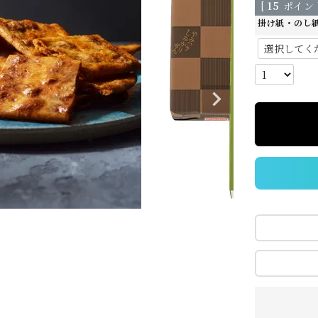
[
15
ポイント
掛け紙・のし