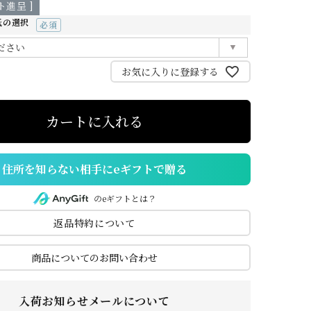
進呈 ]
ご
特
紙の選択
利
定
(必
須)
用
商
お気に入りに登録する
ガ
取
イ
引
ド
法
カートに入れる
住所を知らない相手にeギフトで贈る
のeギフトとは？
返品特約について
商品についてのお問い合わせ
入荷お知らせメールについて