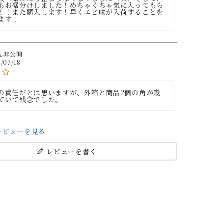
もお裾分けしました！めちゃくちゃ気に入ってもら
！！また購入します！早くエビ味が入荷することを
ます！
非公開
/07/18
の責任だとは思いますが、外箱と商品2個の角が幾
ていて残念でした。
レビューを見る
レビューを書く