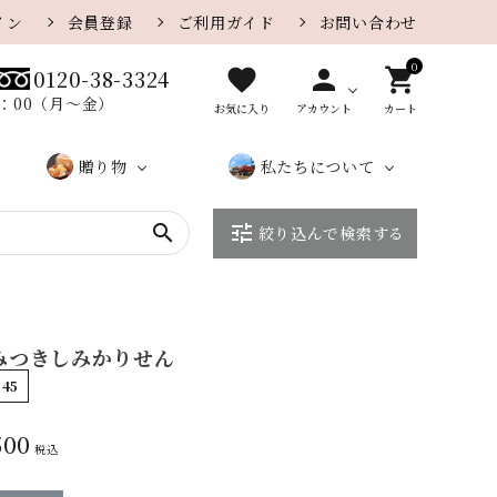
イン
会員登録
ご利用ガイド
お問い合わせ
0
favorite
person
shopping_cart
0120-38-3324
8：00（月〜金）
お気に入り
アカウント
カート
贈り物
私たちについて
search
tune
絞り込んで検索する
贈り物
カレー味
さがえ
カ
大口・
ザラメ味
店
こ
さ
一覧ペ
屋のe
タ
法人の
舗
だ
が
チーズ
胡麻
ージ
ギフト
ロ
お客様
紹
わ
え
グ
へ
介
り
屋
やみつきしみかりせん
季節の特集
季節限定おせんべい
に
245
つ
500
い
税込
て