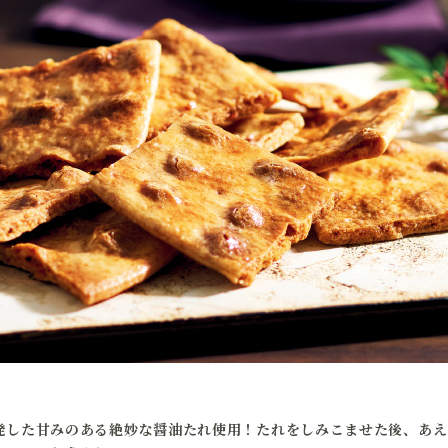
発した甘みのある絶妙な醤油たれ使用！たれをしみこませた後、あえ