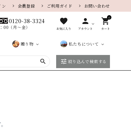
イン
会員登録
ご利用ガイド
お問い合わせ
0
favorite
person
shopping_cart
0120-38-3324
8：00（月〜金）
お気に入り
アカウント
カート
贈り物
私たちについて
search
tune
絞り込んで検索する
贈り物
カレー味
さがえ
カ
大口・
ザラメ味
店
こ
さ
一覧ペ
屋のe
タ
法人の
舗
だ
が
チーズ
胡麻
ージ
ギフト
ロ
お客様
紹
わ
え
グ
へ
介
り
屋
季節の特集
季節限定おせんべい
に
つ
い
す。
て