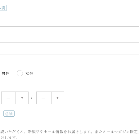
必
)
男性
女性
読
(必
須)
購読いただくと、新製品やセール情報をお届けします。またメールマガジン限定
届けします。