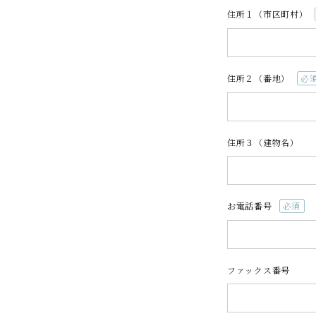
住所１（市区町村）
さがえ屋について
ご利用ガイド
特定商取引法
住所２（番地）
(必
須)
住所３（建物名）
お電話番号
(必
須)
ファックス番号