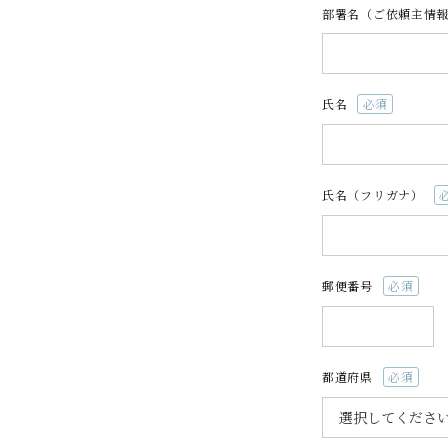
部署名（ご依頼主情
季節の限定商品
氏名
贈り物
(必
須)
氏名（フリガナ）
(
須
郵便番号
(必
私たちについて
須)
カタログ
都道府県
(必
店舗紹介
須)
こだわり