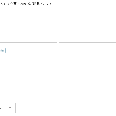
報として必要であればご記載下さい）
必
)