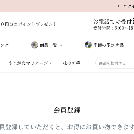
ログ
お電話での受付
００円分のポイントプレゼント
受付時間：9:00〜1
ング
商品一覧
季節の限定商品
やまがたマリアージュ
味の煎華
しお味（サラダ）
味噌味
黒こしょう
醤油味
うに味
ミックス
会員登録
員登録していただくと、お得にお買い物できま