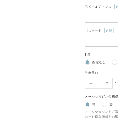
Ｅメールアドレス
(
須
パスワード
(必
須)
性別
指定なし
生年月日
メールマガジンの購
可
否
メールマガジンをご
などお得な情報をお