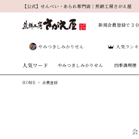
【公式】せんべい・あられ専門店｜煎餅工房さがえ屋
新規会員登録で３
やみつきしみかりせん
人気ランキ
人気ワード
やみつきしみかりせん
四季満喫便
HOME
会員登録
search
会
人気ワード：