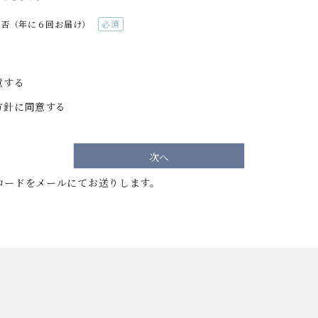
可否（年に６回お届け）
(必
須)
意する
方針
に同意する
次へ
コードをメールにてお送りします。