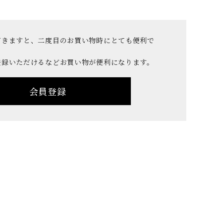
ご
特
利
定
用
商
だきますと、二度目のお買い物時にとても便利で
ガ
取
登録いただけるなどお買い物が便利になります。
イ
引
ド
法
会員登録