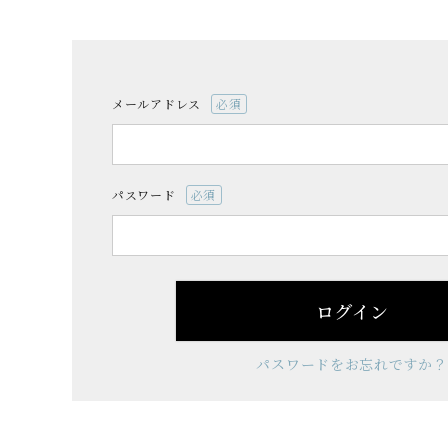
やみつきしみかりせん
四季満喫便
やまがたマリアージュ
味の煎華
野菜カレー揚煎
メールアドレス
(必
須)
パスワード
やみつきしみかりせん
(必
須)
人気ランキング
ログイン
商品一覧
パスワードをお忘れですか？
商品一覧（味付けから選ぶ）