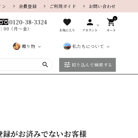
イン
会員登録
ご利用ガイド
お問い合わせ
0
favorite
person
shopping_cart
0120-38-3324
8：00（月〜金）
お気に入り
アカウント
カート
贈り物
私たちについて
search
tune
絞り込んで検索する
贈り物
カレー味
さがえ
カ
大口・
ザラメ味
店
こ
さ
一覧ペ
屋のe
タ
法人の
舗
だ
が
チーズ
胡麻
ージ
ギフト
ロ
お客様
紹
わ
え
グ
へ
介
り
屋
季節の特集
季節限定おせんべい
に
つ
い
て
登録がお済みでないお客様