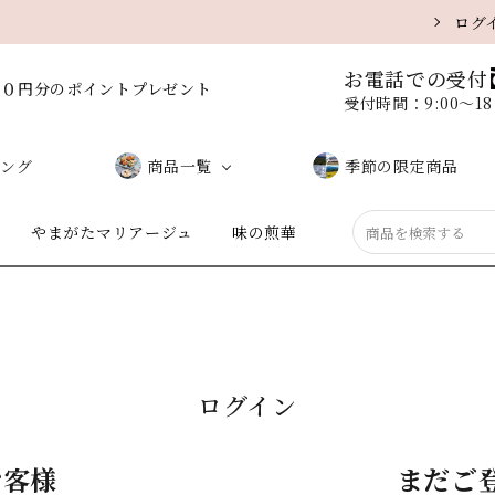
ログ
お電話での受付
００円分のポイントプレゼント
受付時間：9:00〜1
ング
商品一覧
季節の限定商品
やまがたマリアージュ
味の煎華
しお味（サラダ）
味噌味
黒こしょう
醤油味
うに味
ミックス
ログイン
お客様
まだご