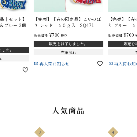
品｜セット】
【完売】【春の限定品】こいのぼ
【完売】【春
＆ブルー 2個
り レッド ５０ｇ入 SQ471
り ブルー ５
¥
700
¥
700
販売価格
販売価格
税込
販売を終了しました。
販売を
ました。
在庫切れ
れ
再入荷お知らせ
再入荷お知
人気商品
3
4