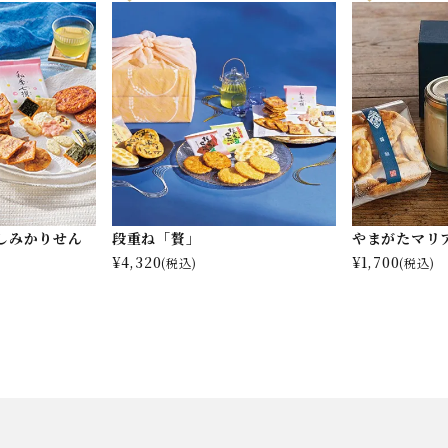
しみかりせん
段重ね「贅」
やまがたマリ
¥
4,320
¥
1,700
(税込)
(税込)