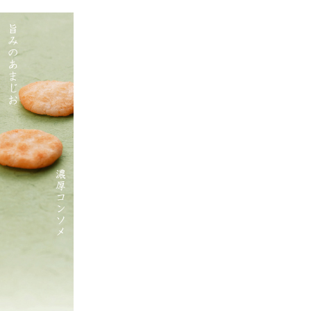
ご
特
利
定
用
商
ガ
取
イ
引
ド
法