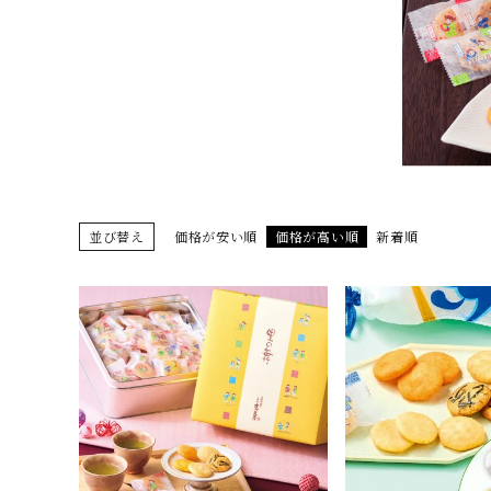
季節の限定商品
贈り物
並び替え
価格が安い順
価格が高い順
新着順
私たちについて
カタログ
店舗紹介
こだわり