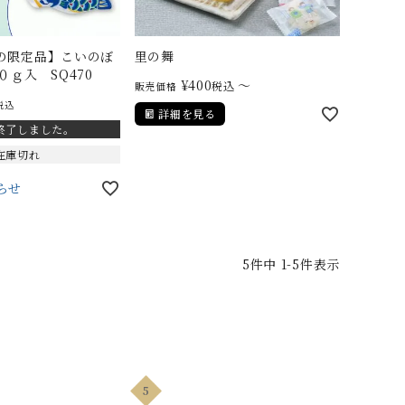
の限定品】こいのぼ
里の舞
０ｇ入 SQ470
¥
400
〜
税込
販売価格
税込
詳細を見る
終了しました。
在庫切れ
らせ
5
件中
1
-
5
件表示
5