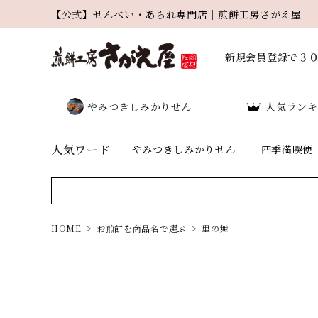
【公式】せんべい・あられ専門店｜煎餅工房さがえ屋
新規会員登録で３
やみつきしみかりせん
人気ランキ
人気ワード
やみつきしみかりせん
四季満喫便
HOME
お煎餅を商品名で選ぶ
里の舞
search
人気ワード：