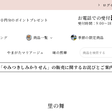
ログ
お電話での受付
００円分のポイントプレゼント
受付時間：9:00〜1
ング
商品一覧
季節の限定商品
やまがたマリアージュ
味の煎華
しお味（サラダ）
味噌味
「やみつきしみかりせん」の販売に関するお詫びとご案
黒こしょう
醤油味
うに味
ミックス
里の舞