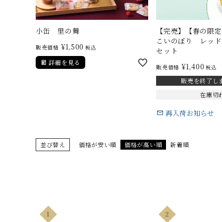
さがえ屋について
ご利用ガイド
小缶 里の舞
【完売】【春の限定
こいのぼり レッド
¥
1,500
特定商取引法
販売価格
税込
セット
詳細を見る
¥
1,400
販売価格
税込
販売を終了し
在庫切
再入荷お知らせ
並び替え
価格が安い順
価格が高い順
新着順
1
2