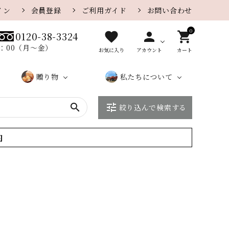
イン
会員登録
ご利用ガイド
お問い合わせ
0
favorite
person
shopping_cart
0120-38-3324
8：00（月〜金）
お気に入り
アカウント
カート
贈り物
私たちについて
search
tune
絞り込んで検索する
贈り物
カレー味
さがえ
カ
大口・
ザラメ味
店
こ
さ
一覧ペ
屋のe
タ
法人の
舗
だ
が
内
チーズ
胡麻
ージ
ギフト
ロ
お客様
紹
わ
え
グ
へ
介
り
屋
季節の特集
季節限定おせんべい
に
つ
い
て