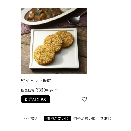
やみつきしみかりせん
四季満喫便
やまがたマリアージュ
味の煎華
野菜カレー揚煎
やみつきしみかりせん
人気ランキング
野菜カレー揚煎
¥
350
〜
税込
販売価格
詳細を見る
商品一覧
並び替え
価格が安い順
価格が高い順
新着順
商品一覧（味付けから選ぶ）