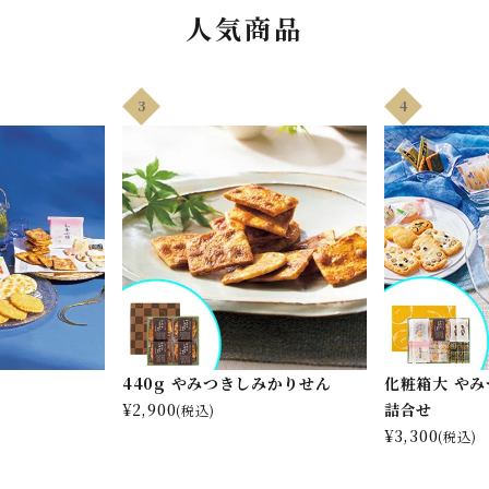
人気商品
3
4
440g やみつきしみかりせん
化粧箱大 や
¥
2,900
詰合せ
(税込)
¥
3,300
(税込)