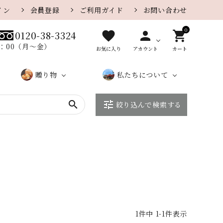
イン
会員登録
ご利用ガイド
お問い合わせ
0
favorite
person
shopping_cart
0120-38-3324
8：00（月〜金）
お気に入り
アカウント
カート
贈り物
私たちについて
search
tune
絞り込んで検索する
贈り物
カレー味
さがえ
カ
大口・
ザラメ味
店
こ
さ
一覧ペ
屋のe
タ
法人の
舗
だ
が
チーズ
胡麻
ージ
ギフト
ロ
お客様
紹
わ
え
グ
へ
介
り
屋
季節の特集
季節限定おせんべい
に
つ
い
て
1
件中
1
-
1
件表示