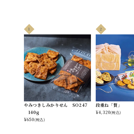
季節の限定商品
1
2
贈り物
私たちについて
やみつきしみかりせん SO247
段重ね「贅」
カタログ
140g
¥
4,320
(税込)
店舗紹介
¥
650
(税込)
こだわり