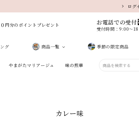
ログ
お電話での受付
００円分のポイントプレゼント
受付時間：9:00〜1
ング
商品一覧
季節の限定商品
やまがたマリアージュ
味の煎華
しお味（サラダ）
味噌味
黒こしょう
醤油味
うに味
ミックス
カレー味