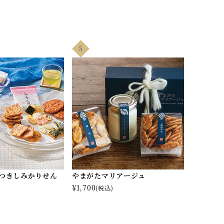
5
みつきしみかりせん
やまがたマリアージュ
¥
1,700
(税込)