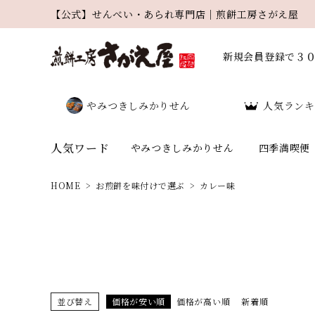
【公式】せんべい・あられ専門店｜煎餅工房さがえ屋
新規会員登録で３
やみつきしみかりせん
人気ランキ
人気ワード
やみつきしみかりせん
四季満喫便
HOME
お煎餅を味付けで選ぶ
カレー味
search
人気ワード：
並び替え
価格が安い順
価格が高い順
新着順